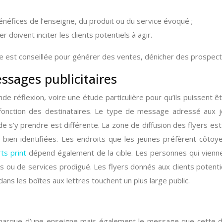
néfices de l’enseigne, du produit ou du service évoqué ;
 doivent inciter les clients potentiels à agir.
e est conseillée pour générer des ventes, dénicher des prospects
messages publicitaires
 réflexion, voire une étude particulière pour qu’ils puissent ê
 fonction des destinataires. Le type de message adressé aux j
de s’y prendre est différente. La zone de diffusion des flyers es
bien identifiées. Les endroits que les jeunes préfèrent côto
ts print
dépend également de la cible. Les personnes qui vienn
ou de services prodigué. Les flyers donnés aux clients potentiels
ans les boîtes aux lettres touchent un plus large public.
arque d’une enseigne mais également le message que cette dern