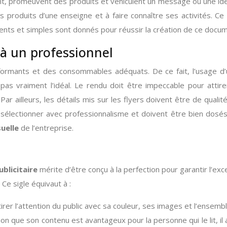
ment, promeuvent des produits et véhiculent un message ou une i
les produits d’une enseigne et à faire connaître ses activités. Ce 
inents et simples sont donnés pour réussir la création de ce docu
s à un professionnel
formants et des consommables adéquats. De ce fait, l’usage d’
as vraiment l’idéal. Le rendu doit être impeccable pour attir
Par ailleurs, les détails mis sur les flyers doivent être de qual
sélectionner avec professionnalisme et doivent être bien dosés.
suelle
de l’entreprise.
blicitaire
mérite d’être conçu à la perfection pour garantir l’exce
Ce sigle équivaut à :
tirer l’attention du public avec sa couleur, ses images et l’ensemb
ion que son contenu est avantageux pour la personne qui le lit, i