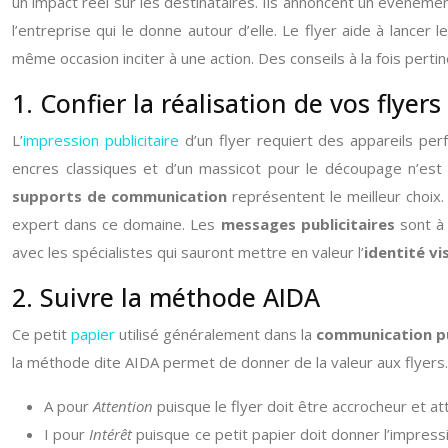
un impact réel sur les destinataires. Ils annoncent un événe
l’entreprise qui le donne autour d’elle. Le flyer aide à lancer 
même occasion inciter à une action. Des conseils à la fois pert
1. Confier la réalisation de vos flyer
L’
impression publicitaire
d’un flyer requiert des appareils per
encres classiques et d’un massicot pour le découpage n’est p
supports de communication
représentent le meilleur choix. 
expert dans ce domaine. Les
messages publicitaires
sont à 
avec les spécialistes qui sauront mettre en valeur l’
identité vi
2. Suivre la méthode AIDA
Ce petit
papier
utilisé généralement dans la
communication pu
la méthode dite AIDA permet de donner de la valeur aux flyers. 
A pour
Attention
puisque le flyer doit être accrocheur et at
I pour
Intérêt
puisque ce petit papier doit donner l’impress