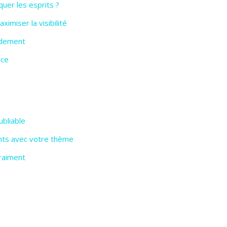
uer les esprits ?
imiser la visibilité
pidement
ace
ubliable
nts avec votre thème
vraiment