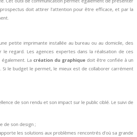
dée. Cet outil de communication permet également de présenter
prospectus doit attirer l’attention pour être efficace, et par la
ment.
une petite imprimante installée au bureau ou au domicile, des
er le regard. Les agences expertes dans la réalisation de ces
ité également. La
création du graphique
doit être confiée à un
 Si le budget le permet, le mieux est de collaborer carrément
llence de son rendu et son impact sur le public ciblé. Le suivi de
le de son design ;
l apporte les solutions aux problèmes rencontrés d’où sa grande