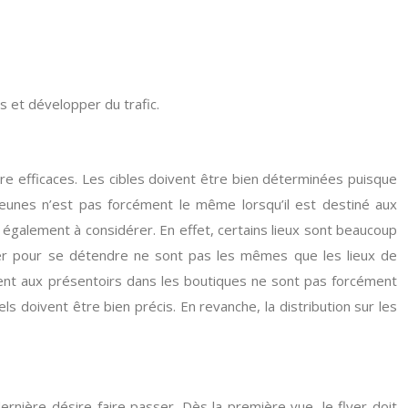
 et développer du trafic.
tre efficaces. Les cibles doivent être bien déterminées puisque
eunes n’est pas forcément le même lorsqu’il est destiné aux
t également à considérer. En effet, certains lieux sont beaucoup
yer pour se détendre ne sont pas les mêmes que les lieux de
ent aux présentoirs dans les boutiques ne sont pas forcément
 doivent être bien précis. En revanche, la distribution sur les
ière désire faire passer. Dès la première vue, le flyer doit