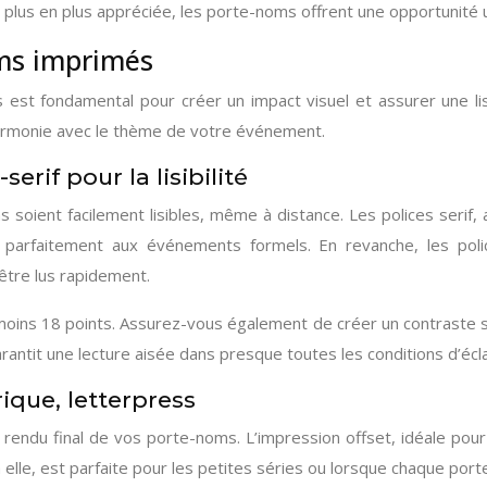
plus en plus appréciée, les porte-noms offrent une opportunité un
ms imprimés
est fondamental pour créer un impact visuel et assurer une lisi
harmonie avec le thème de votre événement.
erif pour la lisibilité
ms soient facilement lisibles, même à distance. Les polices serif
arfaitement aux événements formels. En revanche, les polices
être lus rapidement.
au moins 18 points. Assurez-vous également de créer un contraste su
rantit une lecture aisée dans presque toutes les conditions d’écla
ique, letterpress
rendu final de vos porte-noms. L’impression offset, idéale pour
elle, est parfaite pour les petites séries ou lorsque chaque port