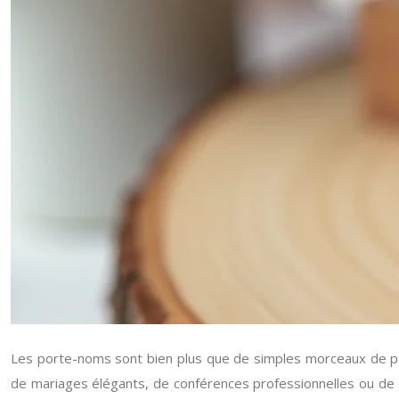
Les porte-noms sont bien plus que de simples morceaux de papi
de mariages élégants, de conférences professionnelles ou de dîne