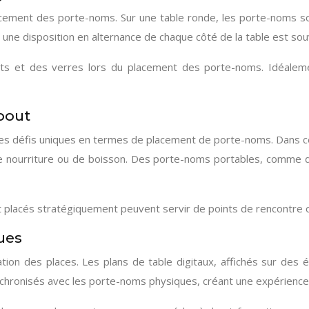
lacement des porte-noms. Sur une table ronde, les porte-noms so
 une disposition en alternance de chaque côté de la table est souve
s et des verres lors du placement des porte-noms. Idéalemen
bout
es défis uniques en termes de placement de porte-noms. Dans ce
s de nourriture ou de boisson. Des porte-noms portables, comme 
acés stratégiquement peuvent servir de points de rencontre ou d’i
ues
tion des places. Les plans de table digitaux, affichés sur des é
chronisés avec les porte-noms physiques, créant une expérience