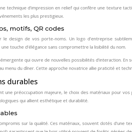
ne technique d’impression en relief qui confère une texture tact
événements les plus prestigieux.
os, motifs, QR codes
ir le design de vos porte-noms. Un logo d’entreprise subtilem
r une touche d’élégance sans compromettre la lisibilité du nom.
émergente qui ouvre de nouvelles possibilités d’interaction. En s
u menu du dîner. Cette approche novatrice allie praticité et tech
s durables
nt une préoccupation majeure, le choix des matériaux pour vos p
giques qui allient esthétique et durabilité.
sables
compromis sur la qualité. Ces matériaux, souvent dotés d’une tex
cil) garantissent que le bois utilisé provient de forêts gérées d