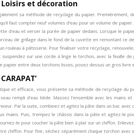
 Loisirs et décoration
également sa méthode de recyclage du papier. Premièrement, déc
’il faut compter neuf volumes d’eau pour un volume de papier. 
vette d’eau et verser la purée de papier dedans. Lorsque le papie
morceau de grillage dans le fond de la cuvette en remontant ce de
d’un rouleau à pâtisserie. Pour finaliser votre recyclage, renouv
suspendez sur une corde à linge le torchon, avec la feuille de
 le papier entre deux torchons lisses, posez dessus un gros livre
e CARAPAT’
ratique et efficace, vous présente sa méthode de recyclage du pa
seau rempli d’eau tiède. Massez l’ensemble avec les mains et l
eur. Par la suite, combinez et agitez la pâte dans un bac avec d
x mains. Puis, trempez le châssis dans la pâte et agitez-le po
ournez-le pour coucher la pâte bien à plat sur un chiffon. Enlevez 
tre chiffon. Pour finir, séchez séparément chaque torchon avec sa