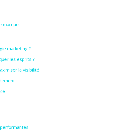
de marque
gie marketing ?
uer les esprits ?
imiser la visibilité
pidement
ace
t performantes