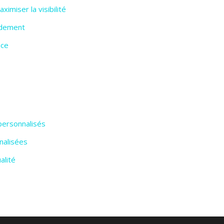
imiser la visibilité
pidement
ace
personnalisés
nalisées
alité